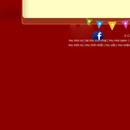
© C
mu moi ra | tai mu moi nhat | mu moi open
mu mới ra | mu mới nhất | mu việt | mu onli