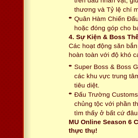
trên đầu nhân vật, gi
thương và Tỷ lệ chí 
Quân Hàm Chiến Đấu:
hoặc đóng góp cho ba
4. Sự Kiện & Boss Thế
Các hoạt động săn bắn 
hoàn toàn với độ khó 
Super Boss & Boss Gui
các khu vực trung tâ
tiêu diệt.
Đấu Trường Customs: 
chủng tộc với phần t
tìm thấy ở bất cứ đâu
MU Online Season 6 C
thực thụ!