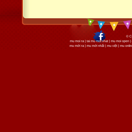
© C
mu moi ra | tai mu moi nhat | mu moi open
mu mới ra | mu mới nhất | mu việt | mu onli