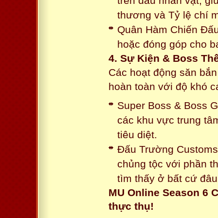
trên đầu nhân vật, gi
thương và Tỷ lệ chí 
Quân Hàm Chiến Đấu:
hoặc đóng góp cho ba
4. Sự Kiện & Boss Thế
Các hoạt động săn bắn 
hoàn toàn với độ khó 
Super Boss & Boss Gui
các khu vực trung tâ
tiêu diệt.
Đấu Trường Customs: 
chủng tộc với phần t
tìm thấy ở bất cứ đâu
MU Online Season 6 C
thực thụ!